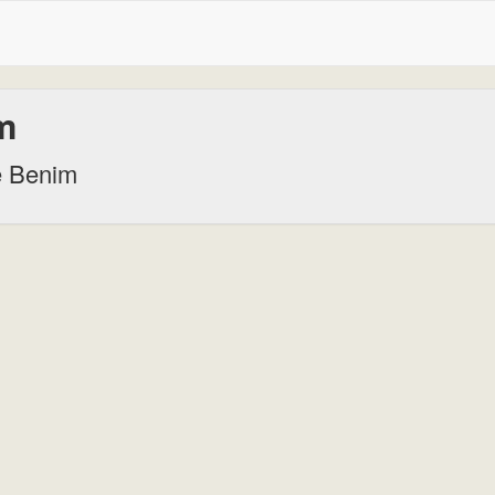
m
e Benim