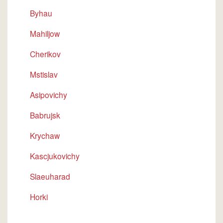
Byhau
Mahiljow
Cherikov
Mstislav
Asipovichy
Babrujsk
Krychaw
Kascjukovichy
Slaeuharad
Horki