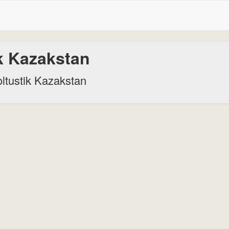
k Kazakstan
tustik Kazakstan