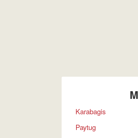
M
Karabagis
Paytug