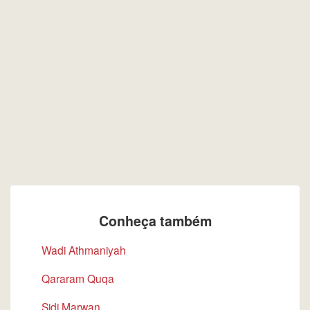
Conheça também
Wadi Athmaniyah
Qararam Quqa
Sidi Marwan