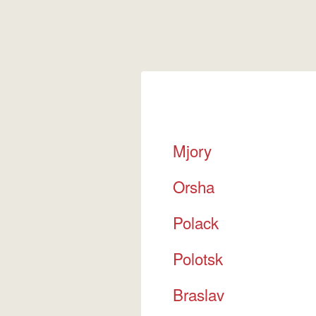
Mjory
Orsha
Polack
Polotsk
Braslav