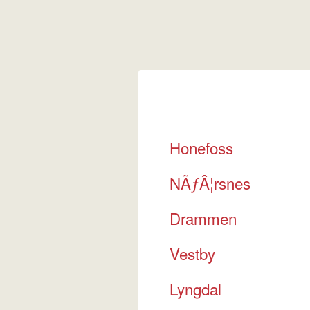
Honefoss
NÃƒÂ¦rsnes
Drammen
Vestby
Lyngdal